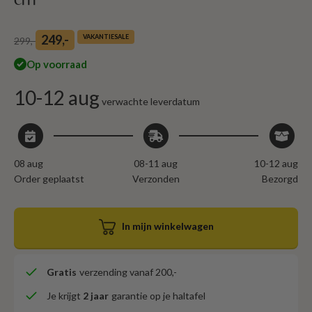
Aanbiedingsprijs
249,-
VAKANTIESALE
Normale prijs
299,-
Op voorraad
10-12 aug
verwachte leverdatum
08 aug
08-11 aug
10-12 aug
Order geplaatst
Verzonden
Bezorgd
In mijn winkelwagen
Gratis
verzending vanaf 200,-
Je krijgt
2 jaar
garantie op je haltafel