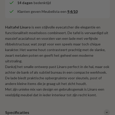
14 dagen
bedenktijd
Klanten geven Meubelista een
9,4/10
Haltafel Linaro
is een stijlvolle eyecatcher die elegantie en
functionaliteit moeiteloos combineert. De tafel is vervaardigd uit
massief acaciahout en voorzien van een lade met verfijnde
ribbelstructuur, wat zorgt voor een speels maar toch chique
karakter. Het warme hout contrasteert prachtig met de slanke,
zwart metalen poten en geeft het geheel een moderne
uitstraling.
Dankzij het smalle ontwerp past Linaro perfect in de hal, maar ook
achter de bank of als subtiel bureau in een compacte werkhoek.
De lade biedt praktische opbergruimte voor sleutels, post of
andere kleine items die je graag uit het zicht houdt.
Met zijn unieke mix van design en gebruiksgemak is Linaro een
veelzijdig meubel dat in ieder interieur tot zijn recht komt.
Specificaties