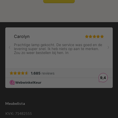
Meubelista
KVK: 71482555