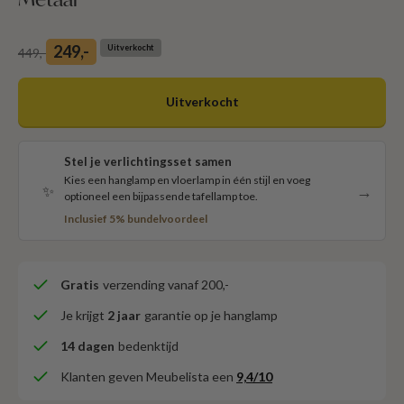
Aanbiedingsprijs
249,-
Uitverkocht
Normale prijs
449,-
Uitverkocht
Stel je verlichtingsset samen
Kies een hanglamp en vloerlamp in één stijl en voeg
→
✨
optioneel een bijpassende tafellamp toe.
Inclusief 5% bundelvoordeel
Gratis
verzending vanaf 200,-
Je krijgt
2 jaar
garantie op je hanglamp
14 dagen
bedenktijd
Klanten geven Meubelista een
9,4/10