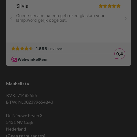
Meubelista
KVK: 71482555
BTW: NL002399654B43
De Nieuwe Erven 3
5431 NV Cuijk
Nederland
(
Geen retouradres
)